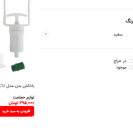
رنگ
سفید
2
در حراج
موجود
بادکش بدن مدل CU بسته 6 عددی
لوازم حجامت
295,000
تومان
افزودن به سبد خرید