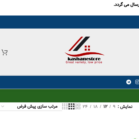
نمایش
9
12
18
24