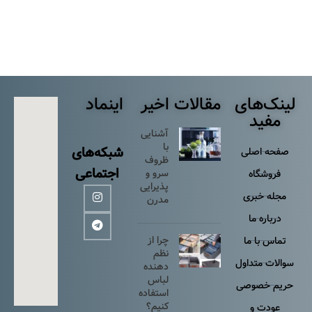
لینک‌های
مقالات اخیر
اینماد
مفید
آشنایی
با
شبکه‌های
صفحه اصلی
ظروف
اجتماعی
سرو و
فروشگاه
پذیرایی
مجله خبری
مدرن
درباره ما
چرا از
تماس با ما
نظم
سوالات متداول
دهنده
لباس
حریم خصوصی
استفاده
کنیم؟
عودت و