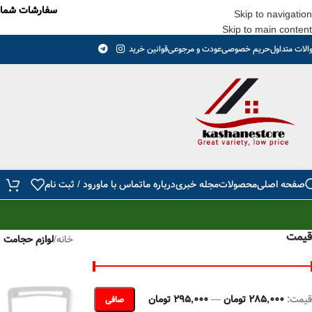
سفارشات شما حداقل تا 24 ساعت ارسال میشود و بعد از تحویل ب
Skip to navigation
Skip to main content
الات متداول
حریم خصوصی
عودت و مرجوعی
قوانین خرید
صفحه اصلی
محصولات
مجله خبری
درباره ما
تماس با ما
ورود / ثبت نام
قیمت
خانه
/
لوازم حجامت
قيمت:
285,000 تومان
—
295,000 تومان
صافی