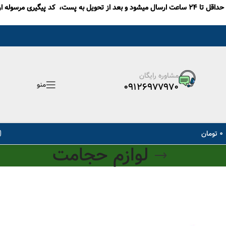
ه پست، کد پیگیری مرسوله ارسال می گردد.
مشاوره رایگان
منو
09126977970
0
تومان
لوازم حجامت