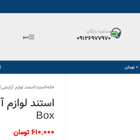
ه پست، کد پیگیری مرسوله ارسال می گردد.
مشاوره رایگان
منو
09126977970
0
تومان
خانه
/
استند
/
استند لوازم آرایشی
/
Box
610,000
تومان