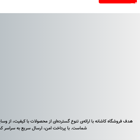
استند لوازم آرایشی اترنال بلومز مدل ox
را دوچندان می‌نماید.
در این مقاله به بررسی کامل استند لوازم آرایشی اترنال بلومز مدل Royal Box، ویژگی‌ها و کاربردهای آن می‌پردازیم تا شما بتوانید انتخابی دقیق و هوشمندانه داشته باشید.
ویژگی‌های استند لوازم آرایشی اترنال بلومز مدل Royal Box
طراحی لوکس و زیبا
استند لوازم آرایشی اترنال بلومز مدل Royal Box با ظاهری مدرن و جذاب، زیبایی خاصی به میز آرایش شما می‌بخشد و با انواع دکوراسیون‌ها به راحتی هماهنگ می‌شود.
ساختار مقاوم و با دوام
این استند از مواد با کیفیت بالا ساخته شده که مقاومت بسیار خوبی در برابر ضربه و خط‌وخش دارد. استفاده طولا
هدف فروشگاه کاشانه با ارائه‌ی تنوع گسترده‌ای از محصولات با کیفیت، از وس
چیدمان چند بخشی و منظم
شماست. با پرداخت امن، ارسال سریع به سراسر کشو
یکی از مهم‌ترین ویژگی‌های استند لوازم آرایشی اترنال بلومز مدل Royal Box، وجود بخش‌های متعدد با ابعاد متنوع است که امکان دسته‌بندی انواع لوازم آرایشی را فراهم می‌کند.