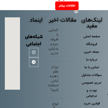
اطلاعات بیشتر
 و کاربردی، فضای مرتب و جذابی برای تمام تجهیزات آرایشی فراهم می‌کند و زیبایی میز آرایش شما
لینک‌های
مقالات اخیر
اینماد
مفید
آشنایی
با
شبکه‌های
صفحه اصلی
ظروف
اجتماعی
سرو و
فروشگاه
پذیرایی
مجله خبری
مدرن
درباره ما
چرا از
تماس با ما
نظم
سوالات متداول
دهنده
لباس
حریم خصوصی
استفاده
کنیم؟
عودت و
مرجوعی
قوانین خرید
انواع