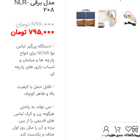
مدل برقی NLR-
208
996,000
تومان
795,000
تومان
✅دستگاه پرزگیر لباس
نوا NOVA برای انواع
پارچه ها و مبلمان و
اسباب بازی های پارچه
ای
✅قابل حمل با کیفیت
بالا و ظاهر کوچک
✅می تواند به راحتی
هرگونه پرز و کرک لباس
های قدیمی را از بین
برده و آن را مثل روز اول
صاف و یکدست کند
روشگاه
یست علاقه مندی ها
سبد خرید
حساب من