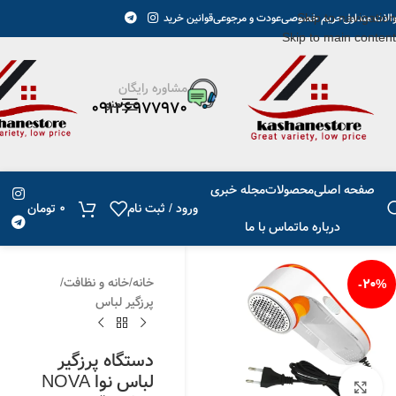
Skip to navigation
پیگیری مرسوله ارسال می گردد.
الات متداول
حریم خصوصی
عودت و مرجوعی
قوانین خرید
Skip to main content
مشاوره رایگان
منو
09126977970
صفحه اصلی
محصولات
مجله خبری
ورود / ثبت نام
0
تومان
درباره ما
تماس با ما
خانه
/
خانه و نظافت
/
-20%
پرزگیر لباس
دستگاه پرزگیر
لباس نوا NOVA
برای بزرگنمایی کلیک کنید