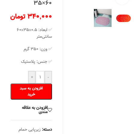
60×35
340,000
تومان
✅ ابعاد: ۶۰x۳۵x۰.۵
سانتی‌متر
✅ وزن: ۳۵۰ گرم
✅ جنس: پلاستیک
+
-
افزودن به سبد
خرید
افزودن به علاقه
مندی
دسته:
زیرپایی حمام