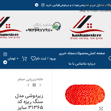
Skip to navigation
پیگیری مرسوله ارسال می گردد.
الات متداول
حریم خصوصی
عودت و مرجوعی
قوانین خرید
Skip to main content
مشاوره رایگان
منو
09126977970
صفحه اصلی
محصولات
مجله خبری
ورود / ثبت نام
0
تومان
درباره ما
تماس با ما
خانه
/
زیرپایی حمام
زیردوشی مدل
سنگ ریزه کد
31365 سایز
برای بزرگنمایی کلیک کنید