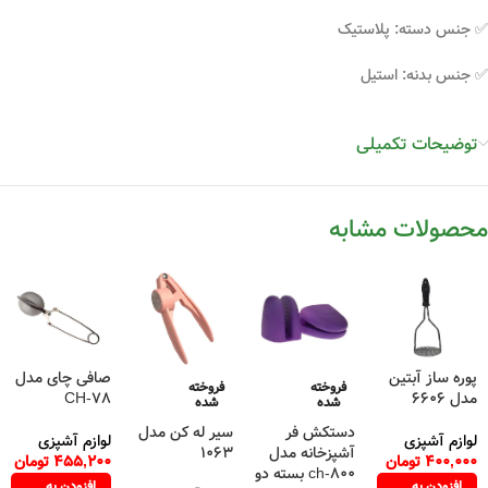
✅ جنس دسته: پلاستیک
✅ جنس بدنه: استیل
توضیحات تکمیلی
محصولات مشابه
پوره ساز آبتین
صافی چای مدل
فروخته
فروخته
مدل 6606
CH-78
شده
شده
دستکش فر
سیر له‌ کن مدل
لوازم آشپزی
لوازم آشپزی
آشپزخانه مدل
1063
400,000
تومان
455,200
تومان
ch-800 بسته دو
افزودن به
افزودن به