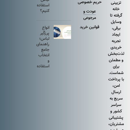
حریم خصوصی
تزیینی
استفاده
خانه
کنیم؟
عودت و
گرفته تا
مرجوعی
وسایل
قوانین خرید
انواع
برقی،
پرزگیر
ایجاد
لباس؛
تجربه
راهنمای
خریدی
جامع
لذت‌بخش
انتخاب
و مطمئن
و
استفاده
برای
شماست.
با پرداخت
امن،
ارسال
سریع به
سراسر
کشور و
پشتیبانی
مشتریان،