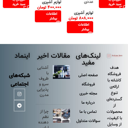
عددی
لوازم آشپزی
سبد خرید
سبد خرید
400,000
تومان
لوازم آشپزی
اطلاعات
808,000
تومان
بیشتر
اطلاعات
بیشتر
لینک‌های
مقالات اخیر
اینماد
مفید
هدف
آشنایی
با
فروشگاه
شبکه‌های
صفحه اصلی
ظروف
کاشانه با
اجتماعی
سرو و
فروشگاه
ارائه‌ی
پذیرایی
تنوع
مجله خبری
مدرن
گسترده‌ای
درباره ما
از
چرا از
محصولات
تماس با ما
نظم
با کیفیت،
سوالات متداول
دهنده
از وسایل
لباس