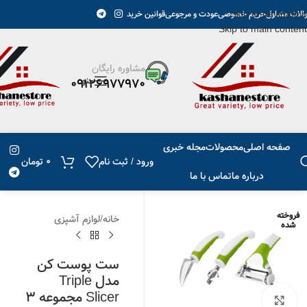
Skip to navigation
پیگیری مرسوله ارسال می گردد.
الات متداول
حریم خصوصی
عودت و مرجوعی
قوانین خرید
Skip to main content
مشاوره رایگان
منو
09126977970
صفحه اصلی
محصولات
مجله خبری
ورود / ثبت نام
0
تومان
درباره ما
تماس با ما
فروخته
خانه
/
لوازم آشپزی
شده
ست پوست کن
مدل Triple
Slicer مجموعه 3
برای بزرگنمایی کلیک کنید