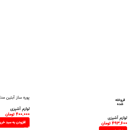
پوره ساز آبتین مدل 06
فروخته
شده
لوازم آشپزی
400,000
تومان
لوازم آشپزی
افزودن به سبد خری
493,600
تومان