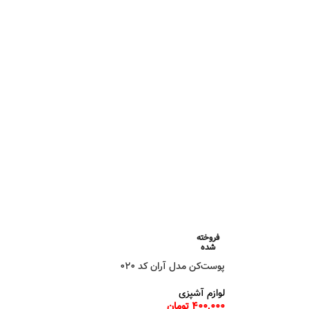
فروخته
شده
پوست‌کن مدل آران کد 020
لوازم آشپزی
400,000
تومان