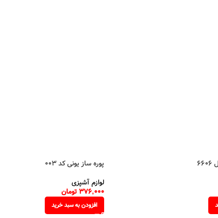
66
پوره ساز یونی کد 003
لوازم آشپزی
376,000
تومان
د
افزودن به سبد خرید