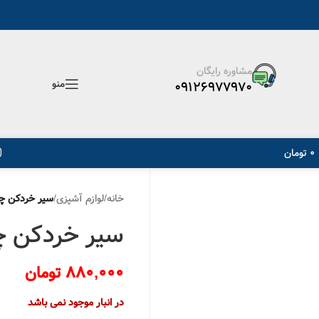
ه پست، کد پیگیری مرسوله ارسال می گردد.
مشاوره رایگان
منو
09126977970
0
تومان
خانه
/
لوازم آشپزی
/
سیر خردکن چارل
سیر خردکن چارل
880,000
تومان
در انبار موجود نمی باشد