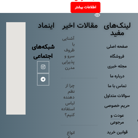
اطلاعات بیشتر
لینک‌های
مقالات اخیر
اینماد
مفید
آشنایی
با
شبکه‌های
صفحه اصلی
ظروف
اجتماعی
سرو و
فروشگاه
پذیرایی
مجله خبری
مدرن
درباره ما
چرا از
تماس با ما
نظم
سوالات متداول
دهنده
لباس
حریم خصوصی
استفاده
کنیم؟
عودت و
مرجوعی
قوانین خرید
انواع